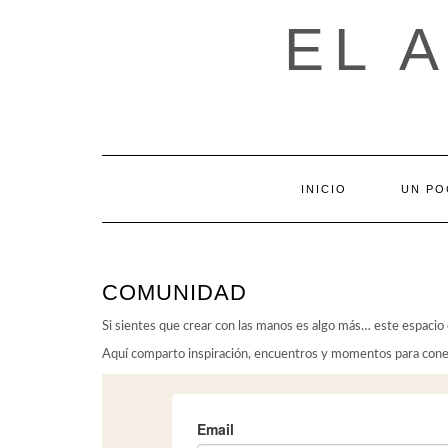
Saltar
EL 
al
contenido
INICIO
UN PO
COMUNIDAD
Si sientes que crear con las manos es algo más… este espacio e
Aquí comparto inspiración, encuentros y momentos para cone